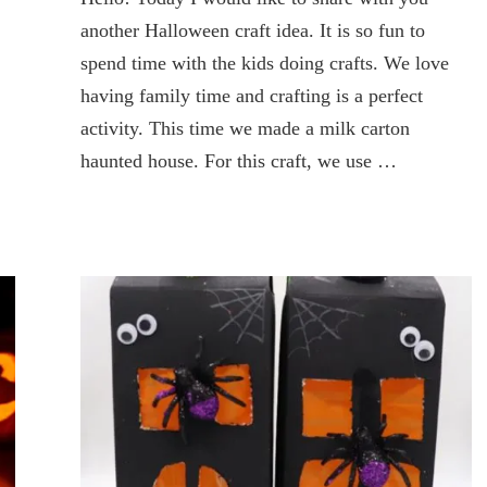
Haunted
another Halloween craft idea. It is so fun to
House
spend time with the kids doing crafts. We love
Craft
(With
having family time and crafting is a perfect
Video)
activity. This time we made a milk carton
haunted house. For this craft, we use …