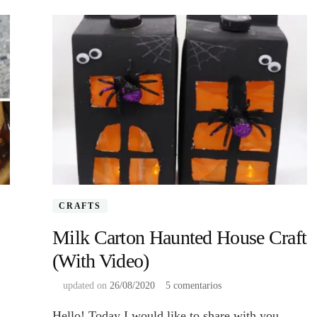
CRAFTS
Milk Carton Haunted House Craft
(With Video)
en
updated on
26/08/2020
5 comentarios
Milk
Hello! Today I would like to share with you
Carton