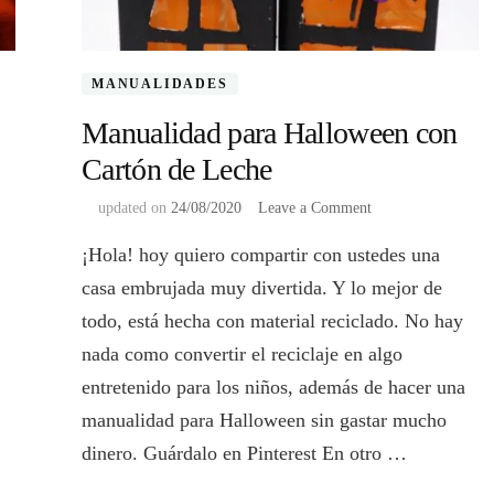
MANUALIDADES
Manualidad para Halloween con
Cartón de Leche
on
updated on
24/08/2020
Leave a Comment
Manualidad
¡Hola! hoy quiero compartir con ustedes una
para
Halloween
casa embrujada muy divertida. Y lo mejor de
con
todo, está hecha con material reciclado. No hay
Cartón
de
nada como convertir el reciclaje en algo
Leche
entretenido para los niños, además de hacer una
manualidad para Halloween sin gastar mucho
dinero. Guárdalo en Pinterest En otro …