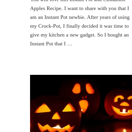
Cinnamon
Apples Recipe. I want to share with you that I
Apples
am an Instant Pot newbie. After years of using
Recipe
my Crock-Pot, I finally decided it was time to
give my kitchen a new gadget. So I bought an
Instant Pot that I …