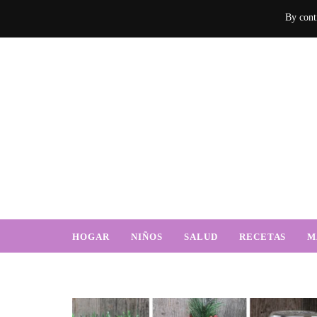
By conti
Mamá Sabe d
Un blog donde encontrarás mucha información sobre el hogar, recetas, nu
HOGAR
NIÑOS
SALUD
RECETAS
M