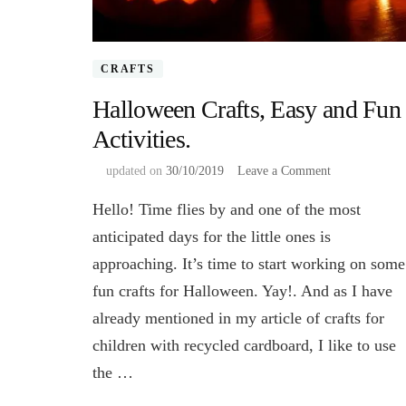
CRAFTS
Halloween Crafts, Easy and Fun
Activities.
on
updated on
30/10/2019
Leave a Comment
Halloween
Hello! Time flies by and one of the most
Crafts,
Easy
anticipated days for the little ones is
and
approaching. It’s time to start working on some
Fun
Activities.
fun crafts for Halloween. Yay!. And as I have
already mentioned in my article of crafts for
children with recycled cardboard, I like to use
the …