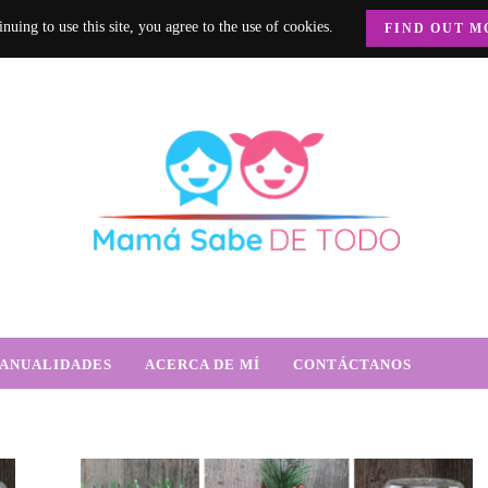
nuing to use this site, you agree to the use of cookies.
FIND OUT M
e Todo
trición, crianza y mucho más.
ANUALIDADES
ACERCA DE MÍ
CONTÁCTANOS