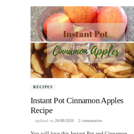
RECIPES
Instant Pot Cinnamon Apples
Recipe
en
updated on
26/08/2020
2 comentarios
Instant
You will love this Instant Pot and Cinnamon
Pot