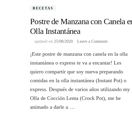
RECETAS
Postre de Manzana con Canela e
Olla Instantánea
on
updated on
25/08/2020
Leave a Comment
Postre
¡Este postre de manzana con canela en la olla
de
Manzana
instantánea o express te va a encantar! Les
con
quiero compartir que soy nueva preparando
Canela
en
comidas en la olla instantánea (Instant Pot) o
Olla
express. Después de varios años utilizando my
Instantánea
Olla de Cocción Lenta (Crock Pot), me he
animado a darle a …