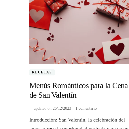
RECETAS
Menús Románticos para la Cena
de San Valentín
en
updated on
26/12/2023
1 comentario
Menús
Introducción: San Valentín, la celebración del
Románticos
para
amor, ofrece la oportunidad perfecta para crear