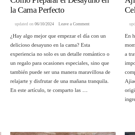
la Cama Perfecto
Ce
on
updated on
06/10/2024
Leave a Comment
up
Cómo
¿Hay algo mejor que empezar el día con un
En h
Preparar
el
delicioso desayuno en la cama? Esta
mome
Desayuno
experiencia no solo es un detalle romántico o
a tr
en
la
un regalo para ocasiones especiales, sino que
impo
Cama
también puede ser una manera maravillosa de
comp
Perfecto
relajarte y disfrutar de una mañana tranquila.
Ajia
En este artículo, te comparto las …
orig
ingr