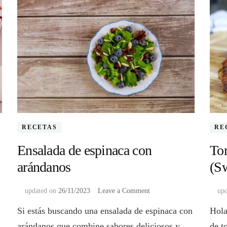
RECETAS
RE
Ensalada de espinaca con
Tor
arándanos
(Sw
on
updated on
26/11/2023
Leave a Comment
up
Ensalada
Si estás buscando una ensalada de espinaca con
Hola
de
espinaca
arándanos que combine sabores deliciosos y
de t