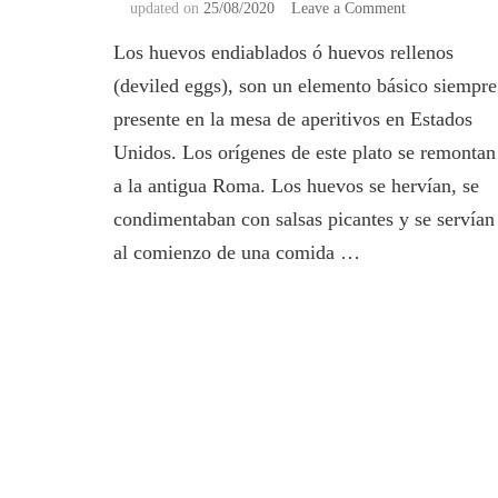
on
updated on
25/08/2020
Leave a Comment
Huevos
Los huevos endiablados ó huevos rellenos
Endiablados
ó
(deviled eggs), son un elemento básico siempre
Huevos
presente en la mesa de aperitivos en Estados
Rellenos
Unidos. Los orígenes de este plato se remontan
a la antigua Roma. Los huevos se hervían, se
condimentaban con salsas picantes y se servían
al comienzo de una comida …
Paginación
de
entradas