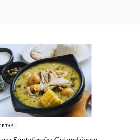
CETAS
iaco Santafereño Colombiano: