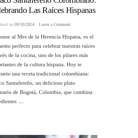
lebrando Las Raíces Hispanas
on
dated on
09/10/2024
Leave a Comment
Ajiaco
onor al Mes de la Herencia Hispana, es el
Santafereño
Colombiano:
nto perfecto para celebrar nuestras raíces
Celebrando
avés de la cocina, uno de los pilares más
Las
Raíces
rtantes de la cultura hispana. Hoy te
Hispanas
arto una receta tradicional colombiana:
co Santafereño, un delicioso plato
inario de Bogotá, Colombia, que combina
edientes …