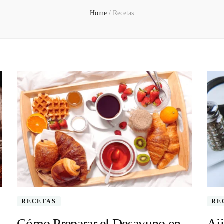
Home
/
Recetas
RECETAS
RE
Cómo Preparar el Desayuno en
Aj