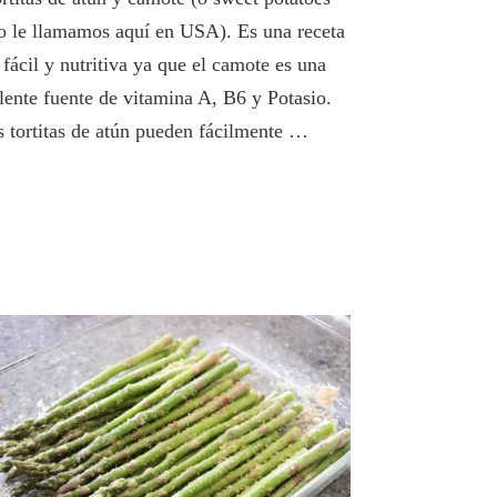
y
 le llamamos aquí en USA). Es una receta
Camote
(Sweet
fácil y nutritiva ya que el camote es una
Potatoes)
lente fuente de vitamina A, B6 y Potasio.
Receta
s tortitas de atún pueden fácilmente …