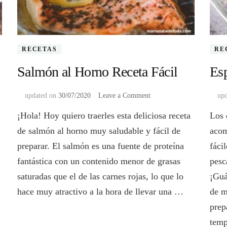
RECETAS
RE
Salmón al Horno Receta Fácil
Esp
on
updated on
30/07/2020
Leave a Comment
up
Salmón
¡Hola! Hoy quiero traerles esta deliciosa receta
Los 
al
Horno
de salmón al horno muy saludable y fácil de
acom
Receta
preparar. El salmón es una fuente de proteína
fáci
Fácil
fantástica con un contenido menor de grasas
pesc
saturadas que el de las carnes rojas, lo que lo
¡Guá
hace muy atractivo a la hora de llevar una …
de m
prep
temp