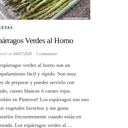
CETAS
árragos Verdes al Horno
en
dated on
04/07/2020
1 comentario
Espárragos
espárragos verdes al horno son un
Verdes
al
pañamiento fácil y rápido. Son muy
Horno
les de preparar y puedes servirlo con
ado, carnes blancas ó carnes rojas.
rdalo en Pinterest! Los espárragos son uno
is vegetales favoritos y me gusta
ararlos frecuentemente cuando están en
orada. Los espárragos verdes al …