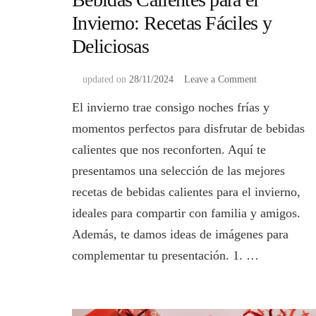
Invierno: Recetas Fáciles y
Deliciosas
on
updated on
28/11/2024
Leave a Comment
Bebidas
El invierno trae consigo noches frías y
Calientes
para
momentos perfectos para disfrutar de bebidas
el
calientes que nos reconforten. Aquí te
Invierno:
Recetas
presentamos una selección de las mejores
Fáciles
recetas de bebidas calientes para el invierno,
y
ideales para compartir con familia y amigos.
Deliciosas
Además, te damos ideas de imágenes para
complementar tu presentación. 1. …