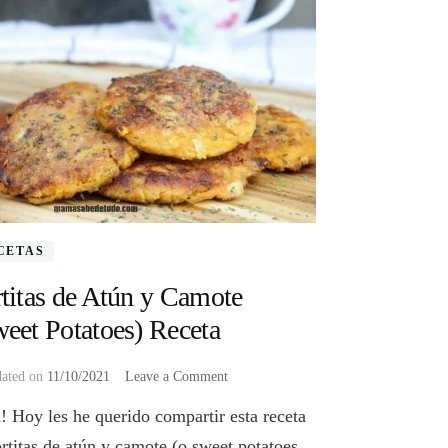
CETAS
titas de Atún y Camote
eet Potatoes) Receta
on
dated on
11/10/2021
Leave a Comment
Tortitas
! Hoy les he querido compartir esta receta
de
Atún
ortitas de atún y camote (o sweet potatoes