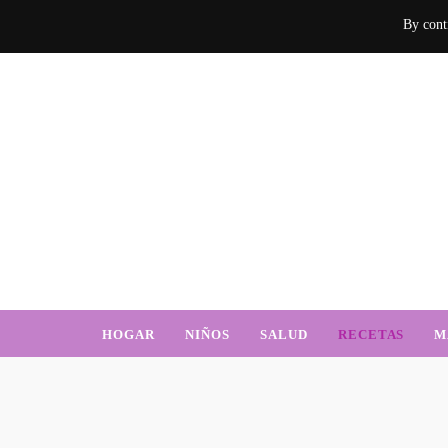
By conti
Mamá Sabe d
Un blog donde encontrarás mucha información sobre el hogar, recetas, nu
HOGAR
NIÑOS
SALUD
RECETAS
M