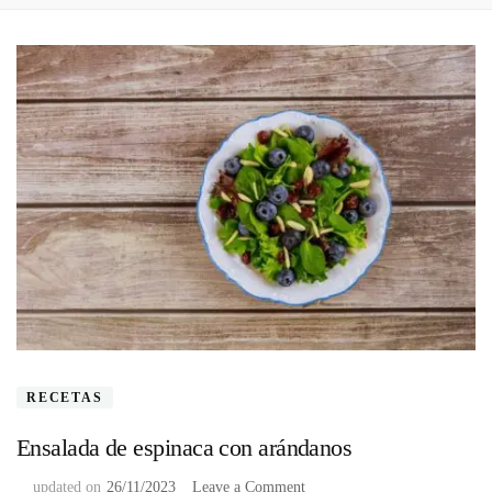
RECETAS
Ensalada de espinaca con arándanos
on
updated on
26/11/2023
Leave a Comment