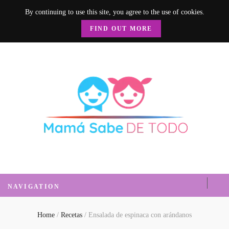
By continuing to use this site, you agree to the use of cookies.
FIND OUT MORE
Mamá Sabe de
Un blog donde encontrarás mucha información sobre el hogar, recetas, nutrición, crianza y
mucho más.
Todo
NAVIGATION
Home
/
Recetas
/
Ensalada de espinaca con arándanos