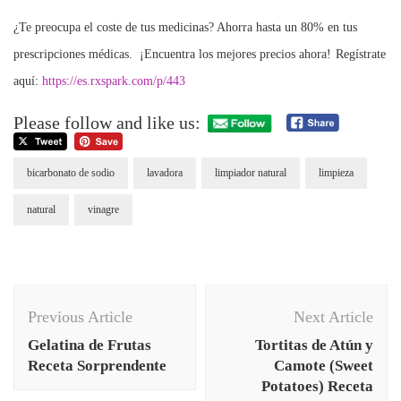
¿Te preocupa el coste de tus medicinas? Ahorra hasta un 80% en tus
prescripciones médicas. ¡Encuentra los mejores precios ahora!
Regístrate
aquí:
https://es.rxspark.com/p/443
Please follow and like us:
bicarbonato de sodio
lavadora
limpiador natural
limpieza
natural
vinagre
Post
Previous Article
Next Article
Navigation
Gelatina de Frutas
Tortitas de Atún y
Receta Sorprendente
Camote (Sweet
Potatoes) Receta