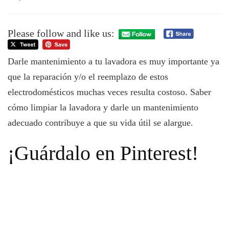
Cómo
Limpiar
la
Please follow and like us:
Lavadora
de
Darle mantenimiento a tu lavadora es muy importante ya
Forma
Fácil
que la reparación y/o el reemplazo de estos
y
electrodomésticos muchas veces resulta costoso. Saber
Eficiente
cómo limpiar la lavadora y darle un mantenimiento
adecuado contribuye a que su vida útil se alargue.
¡Guárdalo en Pinterest!