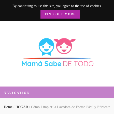
By continuing to use this site, you agree to the use of cookies.
FIND OUT MORE
Mamá Sabe de
Un blog donde encontrarás mucha información sobre el hogar, recetas, nutrición, crianza y
mucho más.
Todo
NAVIGATION
Home
/
HOGAR
/
Cómo Limpiar la Lavadora de Forma Fácil y Eficiente