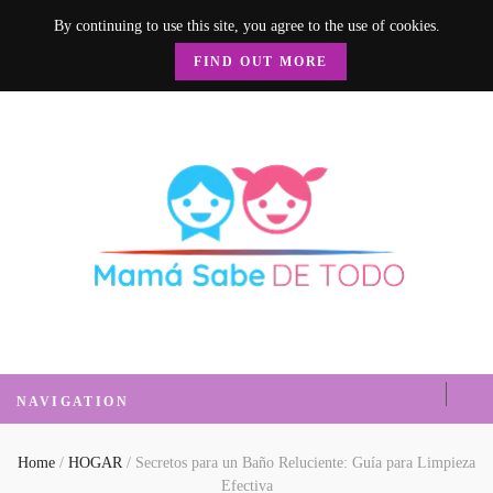
By continuing to use this site, you agree to the use of cookies.
FIND OUT MORE
Mamá Sabe de
Un blog donde encontrarás mucha información sobre el hogar, recetas, nutrición, crianza y
mucho más.
Todo
NAVIGATION
Home
/
HOGAR
/
Secretos para un Baño Reluciente: Guía para Limpieza
Efectiva