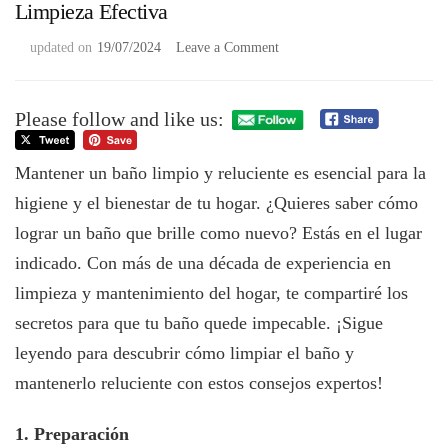
Limpieza Efectiva
on
updated on
19/07/2024
Leave a Comment
Secretos
para
un
Please follow and like us:
Baño
Reluciente:
Mantener un baño limpio y reluciente es esencial para la
Guía
para
higiene y el bienestar de tu hogar. ¿Quieres saber cómo
Limpieza
lograr un baño que brille como nuevo? Estás en el lugar
Efectiva
indicado. Con más de una década de experiencia en
limpieza y mantenimiento del hogar, te compartiré los
secretos para que tu baño quede impecable. ¡Sigue
leyendo para descubrir cómo limpiar el baño y
mantenerlo reluciente con estos consejos expertos!
1. Preparación