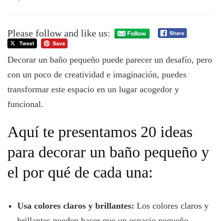
20
Ideas
para
Please follow and like us:
Decorar
un
Decorar un baño pequeño puede parecer un desafío, pero
Baño
Pequeño
con un poco de creatividad e imaginación, puedes
transformar este espacio en un lugar acogedor y
funcional.
Aquí te presentamos 20 ideas
para decorar un baño pequeño y
el por qué de cada una:
Usa colores claros y brillantes:
Los colores claros y
brillantes pueden hacer que un espacio pequeño