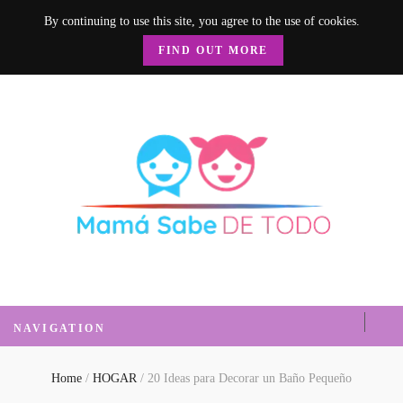
By continuing to use this site, you agree to the use of cookies.
FIND OUT MORE
Mamá Sabe de
Un blog donde encontrarás mucha información sobre el hogar, recetas, nutrición, crianza y
mucho más.
Todo
NAVIGATION
Home
/
HOGAR
/
20 Ideas para Decorar un Baño Pequeño