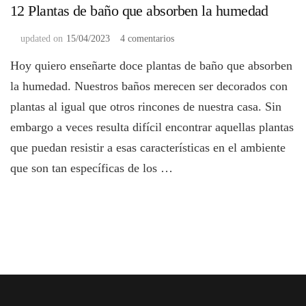
12 Plantas de baño que absorben la humedad
en
updated on
15/04/2023
4 comentarios
12
Hoy quiero enseñarte doce plantas de baño que absorben
Plantas
de
la humedad. Nuestros baños merecen ser decorados con
baño
plantas al igual que otros rincones de nuestra casa. Sin
que
absorben
embargo a veces resulta difícil encontrar aquellas plantas
la
que puedan resistir a esas características en el ambiente
humedad
que son tan específicas de los …